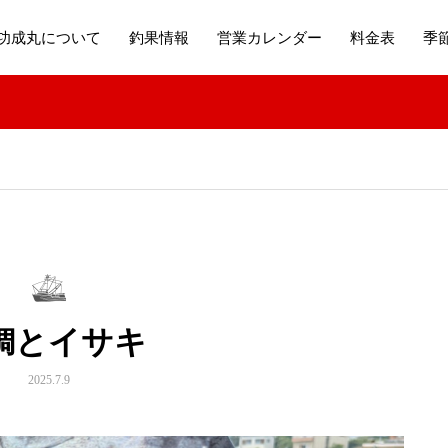
功成丸について
釣果情報
営業カレンダー
料金表
季
鯛とイサキ
2025.7.9