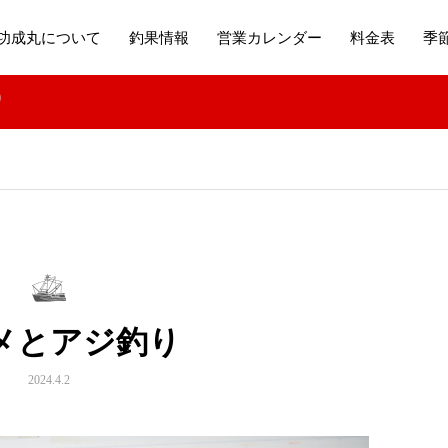
功成丸について
釣果情報
営業カレンダー
料金表
季
り
メとアジ釣り
2024.4.2