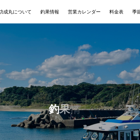
功成丸について
釣果情報
営業カレンダー
料金表
季
釣
果
情
報